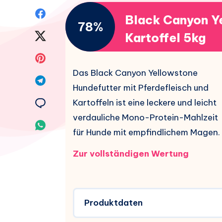
Auf
Black Canyon Ye
78%
Facebook
Auf
Kartoffel 5kg
teilen.
Twitter
Auf
Das Black Canyon Yellowstone
teilen.
Pinterest
Auf
Hundefutter mit Pferdefleisch und
teilen.
Telegram
Auf
Kartoffeln ist eine leckere und leicht
verdauliche Mono-Protein-Mahlzeit
teilen.
Email
Auf
für Hunde mit empfindlichem Magen.
teilen.
Whatsapp
Zur vollständigen Wertung
teilen.
Produktdaten