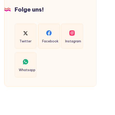
Hunden
Folge uns!
ausgeschieden
werden?
Twitter
Facebook
Instagram
Whatsapp