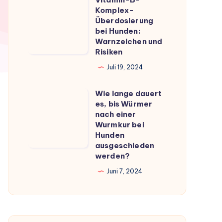
Vitamin-
du
Komplex-
B-
Überdosierung
wissen
Komplex-
bei Hunden:
musst
Warnzeichen und
Überdosierung
Risiken
bei
Juli 19, 2024
Hunden:
Warnzeichen
Wie lange dauert
Wie
und
es, bis Würmer
lange
Risiken
nach einer
dauert
Wurmkur bei
Hunden
es,
ausgeschieden
bis
werden?
Würmer
Juni 7, 2024
nach
einer
Wurmkur
bei