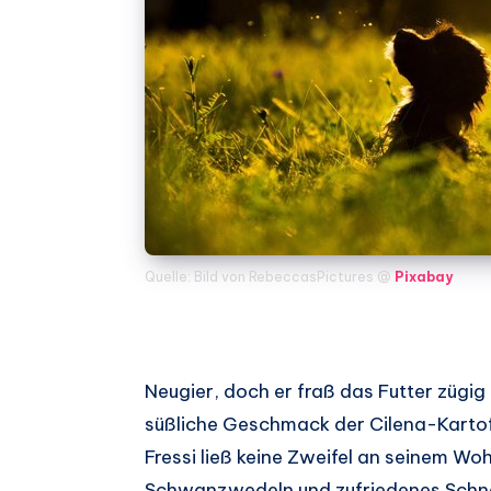
Quelle: Bild von RebeccasPictures @
Pixabay
Neugier, doch er fraß das Futter zügig 
süßliche Geschmack der Cilena-Kartof
Fressi ließ keine Zweifel an seinem W
Schwanzwedeln und zufriedenes Schna