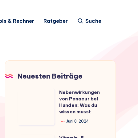
ols & Rechner
Ratgeber
Suche
Neuesten Beiträge
Nebenwirkungen
Nebenwirkungen
von Panacur bei
von
Hunden: Was du
Panacur
wissen musst
bei
Juni 8, 2024
Hunden:
Was
Vitamin-B-