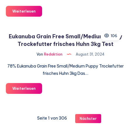
Natural
Weiterlesen
Greatness
Wild
Recipe
Eukanuba Grain Free Small/Medium Puppy
106
All
Trockefutter frisches Huhn 3kg Test
Age
All
Von
Redaktion
August 31, 2024
Breed
10kg
78% Eukanuba Grain Free Small/Medium Puppy Trockefutter
Test
frisches Huhn 3kg Das…
Eukanuba
Weiterlesen
Grain
Free
Small/Medium
Puppy
Seite 1 von 306
Nächster
Trockefutter
frisches