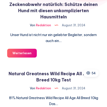
Zeckenabwehr natürlich: Schütze deinen
Hund mit diesen unkomplizierten
Hausmitteln
Von
Redaktion
August 31, 2024
Unser Hund ist nicht nur ein geliebter Begleiter, sondern
auch ein…
Zeckenabwehr
Weiterlesen
natürlich:
Schütze
deinen
Natural Greatness Wild Recipe All Age All
54
Hund
Breed 10kg Test
mit
diesen
Von
Redaktion
August 31, 2024
unkomplizierten
Hausmitteln
81% Natural Greatness Wild Recipe All Age All Breed 10kg
Das…