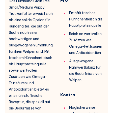
Pro
Das Eukanuba Grain Free
Small/Medium Puppy
Enthält frisches
Trockenfutter erweist sich
Hühnchenfleisch als
als eine solide Option für
Hauptproteinquelle
Hundehalter, die auf der
Suche nach einer
Reich an wertvollen
hochwertigen und
Zusätzen wie
ausgewogenen Ernährung
Omega-Fettsäuren
für ihren Welpen sind. Mit
und Antioxidantien
frischem Hühnchenfleisch
Ausgewogene
als Hauptproteinquelle
Nährwertbilanz für
sowie wertvollen
die Bedürfnisse von
Zusätzen wie Omega-
Welpen
Fettsäuren und
Antioxidantien bietet es
Kontra
eine nährstoffreiche
Rezeptur, die speziell auf
Möglicherweise
die Bedürfnisse von