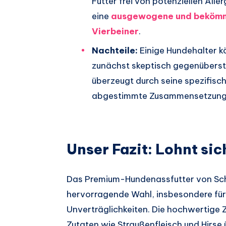
Futter frei von potenziellen Alle
eine
ausgewogene und bekömml
Vierbeiner
.
Nachteile:
Einige Hundehalter 
zunächst skeptisch gegenüberst
überzeugt durch seine spezifisch
abgestimmte Zusammensetzung
Unser Fazit: Lohnt sic
Das Premium-Hundenassfutter von Schec
hervorragende Wahl, insbesondere für 
Unverträglichkeiten. Die hochwertig
Zutaten wie Straußenfleisch und Hirse 