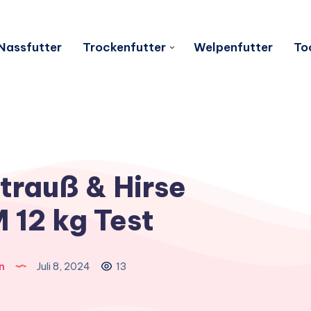
Nassfutter
Trockenfutter
Welpenfutter
To
trauß & Hirse
12 kg Test
n
Juli 8, 2024
13