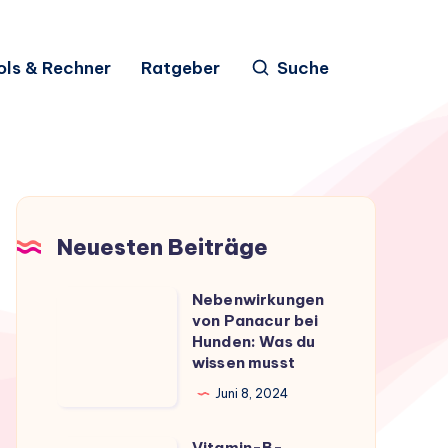
ols & Rechner
Ratgeber
Suche
Neuesten Beiträge
Nebenwirkungen
Nebenwirkungen
von Panacur bei
von
Hunden: Was du
Panacur
wissen musst
bei
Juni 8, 2024
Hunden:
Was
Vitamin-B-