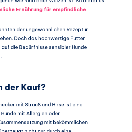
rgenen wie Rind oder Weizen ist. So bietet es
iche Ernährung für empfindliche
könnten der ungewöhnlichen Rezeptur
ehen. Doch das hochwertige Futter
 auf die Bedürfnisse sensibler Hunde
.
h der Kauf?
ker mit Strauß und Hirse ist eine
Hunde mit Allergien oder
e Zusammensetzung mit bekömmlichen
überzeugt nicht nur durch eine