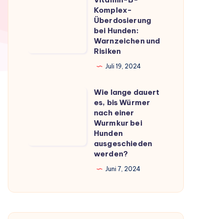
Vitamin-
du
Komplex-
B-
Überdosierung
wissen
Komplex-
bei Hunden:
musst
Warnzeichen und
Überdosierung
Risiken
bei
Juli 19, 2024
Hunden:
Warnzeichen
Wie lange dauert
Wie
und
es, bis Würmer
lange
Risiken
nach einer
dauert
Wurmkur bei
Hunden
es,
ausgeschieden
bis
werden?
Würmer
Juni 7, 2024
nach
einer
Wurmkur
bei