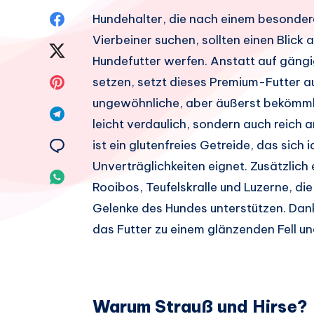
Auf
Hundehalter, die nach einem besondere
Vierbeiner suchen, sollten einen Blick
Facebook
Auf
Hundefutter werfen. Anstatt auf gängi
teilen.
Twitter
Auf
setzen, setzt dieses Premium-Futter au
ungewöhnliche, aber äußerst bekömmlic
teilen.
Pinterest
Auf
leicht verdaulich, sondern auch reich 
teilen.
Telegram
Auf
ist ein glutenfreies Getreide, das sich 
Unverträglichkeiten eignet. Zusätzlich
teilen.
Email
Auf
Rooibos, Teufelskralle und Luzerne, di
teilen.
Whatsapp
Gelenke des Hundes unterstützen. Dan
das Futter zu einem glänzenden Fell un
teilen.
Warum Strauß und Hirse?