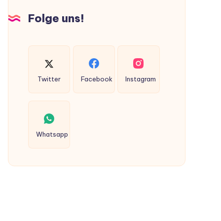
Hunden
Folge uns!
ausgeschieden
werden?
Twitter
Facebook
Instagram
Whatsapp