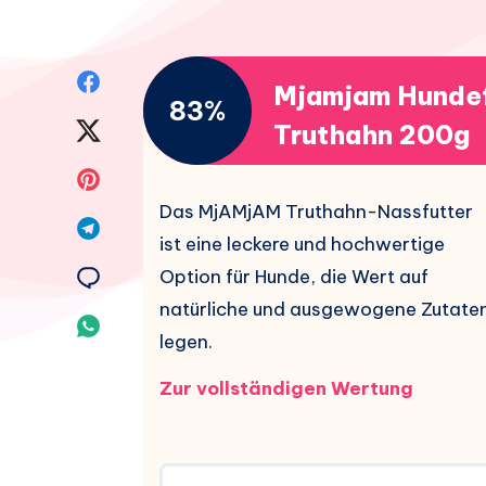
Auf
Mjamjam Hundef
83%
Facebook
Auf
Truthahn 200g
teilen.
Twitter
Auf
Das MjAMjAM Truthahn-Nassfutter
teilen.
Pinterest
Auf
ist eine leckere und hochwertige
teilen.
Telegram
Auf
Option für Hunde, die Wert auf
natürliche und ausgewogene Zutate
teilen.
Email
Auf
legen.
teilen.
Whatsapp
Zur vollständigen Wertung
teilen.