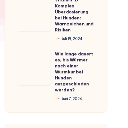
Vitamin-
du
Komplex-
B-
Überdosierung
wissen
Komplex-
bei Hunden:
musst
Warnzeichen und
Überdosierung
Risiken
bei
Juli 19, 2024
Hunden:
Warnzeichen
Wie lange dauert
Wie
und
es, bis Würmer
lange
Risiken
nach einer
dauert
Wurmkur bei
Hunden
es,
ausgeschieden
bis
werden?
Würmer
Juni 7, 2024
nach
einer
Wurmkur
bei