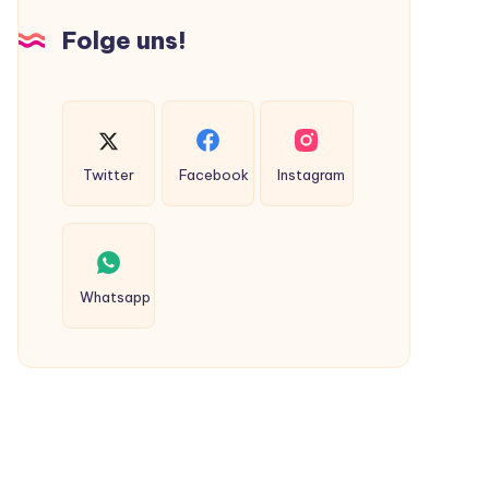
Hunden
Folge uns!
ausgeschieden
werden?
Twitter
Facebook
Instagram
Whatsapp