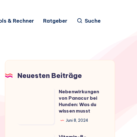
ols & Rechner
Ratgeber
Suche
Neuesten Beiträge
Nebenwirkungen
Nebenwirkungen
von Panacur bei
von
Hunden: Was du
Panacur
wissen musst
bei
Juni 8, 2024
Hunden:
Was
Vitamin-B-