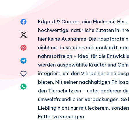
Auf
Edgard & Cooper, eine Marke mit Herz 
hochwertige, natürliche Zutaten in ihre
Facebook
Auf
hier keine Ausnahme. Die Hauptproteinq
teilen.
Twitter
Auf
nicht nur besonders schmackhaft, son
nährstoffreich – ideal für die Entwick
teilen.
Pinterest
Auf
werden ausgewählte Kräuter und Gemüs
teilen.
Telegram
Auf
integriert, um den Vierbeiner eine a
bieten. Mit seiner nachhaltigen Philos
teilen.
Email
Auf
den Tierschutz ein – unter anderem 
teilen.
Whatsapp
umweltfreundlicher Verpackungen. So k
Liebling nicht nur mit leckerem, sond
teilen.
Futter zu versorgen.