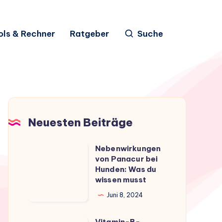
ols & Rechner
Ratgeber
Suche
Neuesten Beiträge
Nebenwirkungen
Nebenwirkungen
von Panacur bei
von
Hunden: Was du
Panacur
wissen musst
bei
Juni 8, 2024
Hunden:
Was
Vitamin-B-