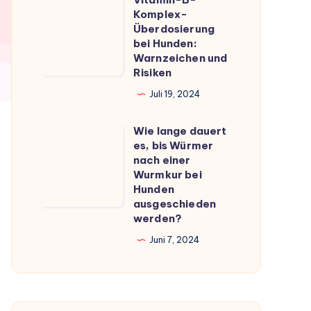
Vitamin-
du
Komplex-
B-
Überdosierung
wissen
Komplex-
bei Hunden:
musst
Warnzeichen und
Überdosierung
Risiken
bei
Juli 19, 2024
Hunden:
Warnzeichen
Wie lange dauert
Wie
und
es, bis Würmer
lange
Risiken
nach einer
dauert
Wurmkur bei
Hunden
es,
ausgeschieden
bis
werden?
Würmer
Juni 7, 2024
nach
einer
Wurmkur
bei