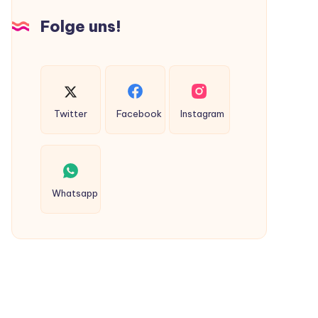
Hunden
Folge uns!
ausgeschieden
werden?
Twitter
Facebook
Instagram
Whatsapp