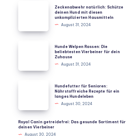
Zeckenabwehr
Zeckenabwehr natürlich: Schütze
natürlich:
deinen Hund mit diesen
unkomplizierten Hausmitteln
Schütze
August 31, 2024
deinen
Hund
mit
Hunde
Hunde Welpen Rassen: Die
diesen
Welpen
beliebtesten Vierbeiner für dein
Zuhause
unkomplizierten
Rassen:
August 31, 2024
Hausmitteln
Die
beliebtesten
Vierbeiner
Hundefutter
Hundefutter für Senioren:
für
für
Nährstoffreiche Rezepte für ein
langes Hundeleben
dein
Senioren:
August 30, 2024
Zuhause
Nährstoffreiche
Rezepte
für
Royal Canin getreidefrei: Das gesunde Sortiment für
deinen Vierbeiner
ein
August 30, 2024