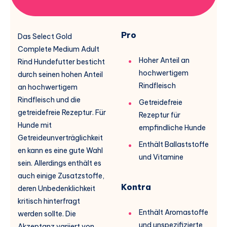
Pro
Das Select Gold
Complete Medium Adult
Hoher Anteil an
Rind Hundefutter besticht
hochwertigem
durch seinen hohen Anteil
Rindfleisch
an hochwertigem
Rindfleisch und die
Getreidefreie
getreidefreie Rezeptur. Für
Rezeptur für
Hunde mit
empfindliche Hunde
Getreideunverträglichkeit
Enthält Ballaststoffe
en kann es eine gute Wahl
und Vitamine
sein. Allerdings enthält es
auch einige Zusatzstoffe,
Kontra
deren Unbedenklichkeit
kritisch hinterfragt
Enthält Aromastoffe
werden sollte. Die
und unspezifizierte
Akzeptanz variiert von