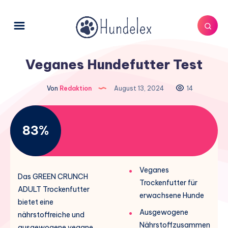
Veganes Hundefutter Test
Von
Redaktion
August 13, 2024
14
83%
Veganes
Das GREEN CRUNCH
Trockenfutter für
ADULT Trockenfutter
erwachsene Hunde
bietet eine
Ausgewogene
nährstoffreiche und
Nährstoffzusammen
ausgewogene vegane