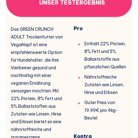
UNSER TESTERGEBNIS
Pro
Das GREEN CRUNCH
ADULT Trockenfutter von
Enthält 22% Protein,
VegaNapf ist eine
8% Fett und 5%
empfehlenswerte Option
Ballaststoffe aus
für Hundehalter, die ihre
pflanzlichen Quellen
Vierbeiner gesund und
nachhaltig mit einer
Nährstoffreiche
veganen Ernährung
Zutaten wie Linsen,
versorgen möchten. Mit
Hirse und Erbsen
22% Protein, 8% Fett und
Guter Preis von
5% Ballaststoffen aus
19,99€ pro 4kg-
Zutaten wie Linsen, Hirse
Beutel
und Erbsen bietet es eine
nährstoffreiche und
Kontra
ausgewogene