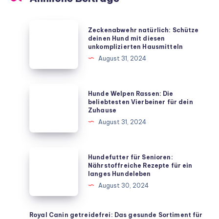
Zeckenabwehr
Zeckenabwehr natürlich: Schütze
natürlich:
deinen Hund mit diesen
unkomplizierten Hausmitteln
Schütze
August 31, 2024
deinen
Hund
mit
Hunde
Hunde Welpen Rassen: Die
diesen
Welpen
beliebtesten Vierbeiner für dein
Zuhause
unkomplizierten
Rassen:
August 31, 2024
Hausmitteln
Die
beliebtesten
Vierbeiner
Hundefutter
Hundefutter für Senioren:
für
für
Nährstoffreiche Rezepte für ein
langes Hundeleben
dein
Senioren:
August 30, 2024
Zuhause
Nährstoffreiche
Rezepte
für
Royal Canin getreidefrei: Das gesunde Sortiment für