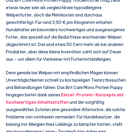
Das Brit Care Mono Protein Puppy Trockenfutter mag zwar
etwas teurer sein als vergleichbare hypoallergene
Welpenfutter, doch die Mehrkosten sind durchaus
gerechtfertigt. Für rund 3,50 € pro Kilogramm erhalten
Hundehalter ein besonders hochwertiges und ausgewogenes
Futter, das speziell auf die Bedürfnisse wachsender Welpen
abgestimmt ist. Das sind etwa 50 Cent mehr als bei anderen
Produkten, aber diese kleine Investition zahlt sich auf Dauer
aus – vor allem für Vierbeiner mit Futtermittelallergien.
Denn gerade bei Welpen mit empfindlichen Mägen können
Unverträglichkeiten schnell zu kostspieligen Tierarztbesuchen
und Behandlungen führen. Das Brit Care Mono Protein Puppy
hingegen bietet dank seines
Einzel-Protein-Konzepts mit
hochwertigen Inhaltsstoffen
und der sorgfältig
ausgewählten Zutaten eine gesündere Alternative, die solche
Probleme von vornherein vermeidet. Für Hundebesitzer, die
bislang mit Allergien ihres Lieblings zu kämpfen hatten, stellt
das hypoallergene Lamm-Trockenfutter daher eine