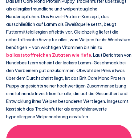
Das Brit Care Mono Protein Puppy Trockenfutter überzeugt
als allergikerfreundliche und welpentaugliche
Hundenäpfchen. Das Einzel-Protein-Konzept, das
ausschließlich auf Lamm als Eiweißquelle setzt, beugt
Futtermittelallergien effektiv vor. Gleichzeitig liefert die
nährstoffreiche Rezeptur alles, was Welpen für ihr Wachstum
benötigen – von wichtigen Vitaminen bis hin zu
ballaststoffreichen Zutaten wie Hefe
. Laut Berichten von
Hundebesitzern scheint der leckere Lamm-Geschmack bei
den Vierbeinern gut anzukommen. Obwohl der Preis etwas
über dem Durchschnitt liegt, ist das Brit Care Mono Protein
Puppy angesichts seiner hochwertigen Zusammensetzung
eine lohnende Investition für alle, die auf die Gesundheit und
Entwicklung ihres Welpen besonderen Wert legen. Insgesamt
lässt sich das Trockenfutter als empfehlenswerte
hypoallergene Welpennahrung einstufen.