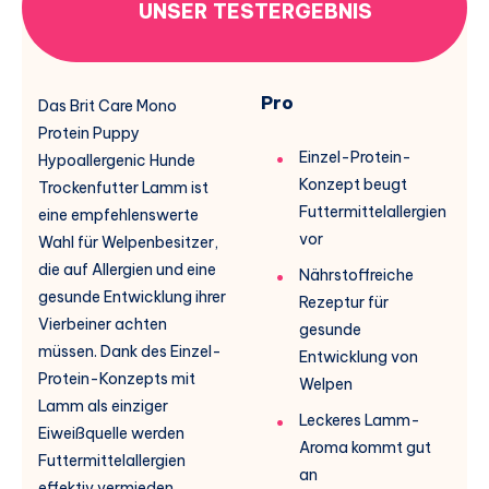
UNSER TESTERGEBNIS
Pro
Das Brit Care Mono
Protein Puppy
Einzel-Protein-
Hypoallergenic Hunde
Konzept beugt
Trockenfutter Lamm ist
Futtermittelallergien
eine empfehlenswerte
vor
Wahl für Welpenbesitzer,
die auf Allergien und eine
Nährstoffreiche
gesunde Entwicklung ihrer
Rezeptur für
Vierbeiner achten
gesunde
müssen. Dank des Einzel-
Entwicklung von
Protein-Konzepts mit
Welpen
Lamm als einziger
Leckeres Lamm-
Eiweißquelle werden
Aroma kommt gut
Futtermittelallergien
an
effektiv vermieden.