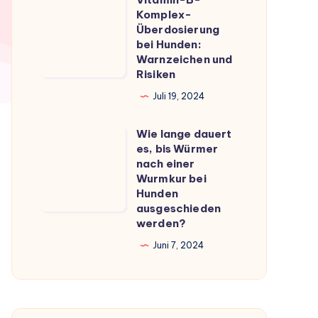
Vitamin-
du
Komplex-
B-
Überdosierung
wissen
Komplex-
bei Hunden:
musst
Warnzeichen und
Überdosierung
Risiken
bei
Juli 19, 2024
Hunden:
Warnzeichen
Wie lange dauert
Wie
und
es, bis Würmer
lange
Risiken
nach einer
dauert
Wurmkur bei
Hunden
es,
ausgeschieden
bis
werden?
Würmer
Juni 7, 2024
nach
einer
Wurmkur
bei