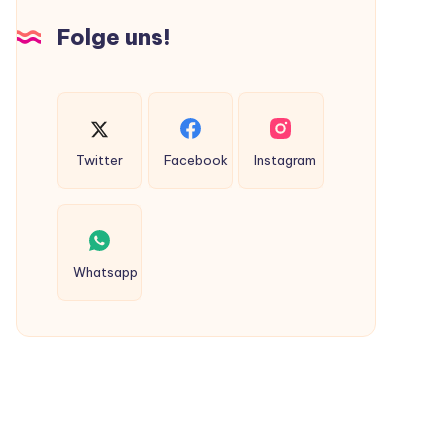
Hunden
Folge uns!
ausgeschieden
werden?
Twitter
Facebook
Instagram
Whatsapp