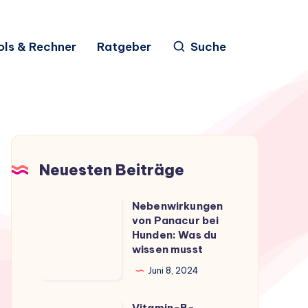
ols & Rechner
Ratgeber
Suche
Neuesten Beiträge
Nebenwirkungen
Nebenwirkungen
von Panacur bei
von
Hunden: Was du
Panacur
wissen musst
bei
Juni 8, 2024
Hunden:
Was
Vitamin-B-