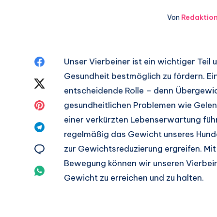
Von
Redaktio
Auf
Unser Vierbeiner ist ein wichtiger Teil 
Gesundheit bestmöglich zu fördern. Ei
Facebook
Auf
entscheidende Rolle – denn Übergewic
teilen.
Twitter
Auf
gesundheitlichen Problemen wie Gel
einer verkürzten Lebenserwartung führe
teilen.
Pinterest
Auf
regelmäßig das Gewicht unseres Hund
teilen.
Telegram
Auf
zur Gewichtsreduzierung ergreifen. Mi
Bewegung können wir unseren Vierbein
teilen.
Email
Auf
Gewicht zu erreichen und zu halten.
teilen.
Whatsapp
teilen.