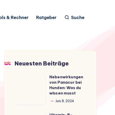
ols & Rechner
Ratgeber
Suche
Neuesten Beiträge
Nebenwirkungen
Nebenwirkungen
von Panacur bei
von
Hunden: Was du
Panacur
wissen musst
bei
Juni 8, 2024
Hunden:
Was
Vitamin-B-