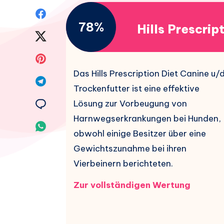
Auf
78%
Hills Prescrip
Facebook
Auf
teilen.
Twitter
Auf
Das Hills Prescription Diet Canine u/
teilen.
Pinterest
Auf
Trockenfutter ist eine effektive
teilen.
Telegram
Auf
Lösung zur Vorbeugung von
Harnwegserkrankungen bei Hunden,
teilen.
Email
Auf
obwohl einige Besitzer über eine
teilen.
Whatsapp
Gewichtszunahme bei ihren
Vierbeinern berichteten.
teilen.
Zur vollständigen Wertung