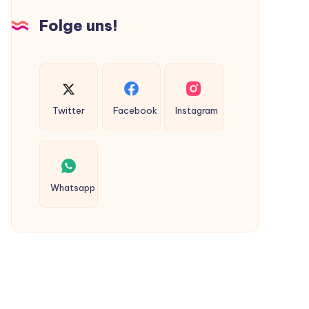
Hunden
Folge uns!
ausgeschieden
werden?
Twitter
Facebook
Instagram
Whatsapp