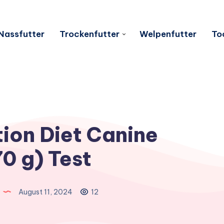
Nassfutter
Trockenfutter
Welpenfutter
To
tion Diet Canine
0 g) Test
August 11, 2024
12