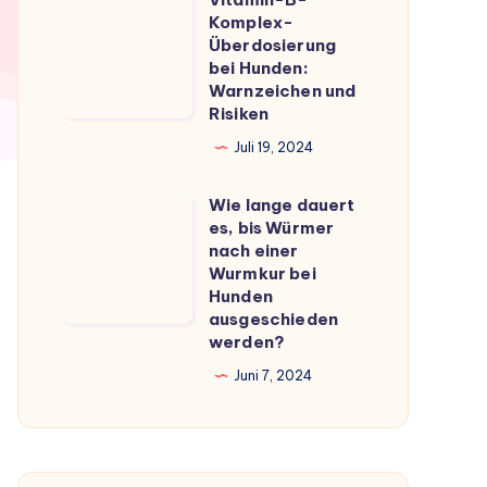
Vitamin-
du
Komplex-
B-
Überdosierung
wissen
Komplex-
bei Hunden:
musst
Warnzeichen und
Überdosierung
Risiken
bei
Juli 19, 2024
Hunden:
Warnzeichen
Wie lange dauert
Wie
und
es, bis Würmer
lange
Risiken
nach einer
dauert
Wurmkur bei
Hunden
es,
ausgeschieden
bis
werden?
Würmer
Juni 7, 2024
nach
einer
Wurmkur
bei