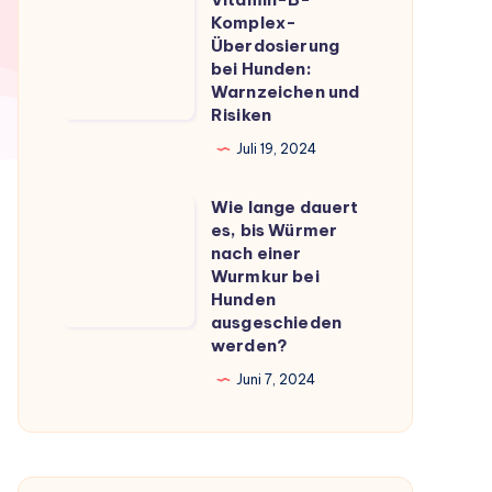
Vitamin-
du
Komplex-
B-
Überdosierung
wissen
Komplex-
bei Hunden:
musst
Warnzeichen und
Überdosierung
Risiken
bei
Juli 19, 2024
Hunden:
Warnzeichen
Wie lange dauert
Wie
und
es, bis Würmer
lange
Risiken
nach einer
dauert
Wurmkur bei
Hunden
es,
ausgeschieden
bis
werden?
Würmer
Juni 7, 2024
nach
einer
Wurmkur
bei