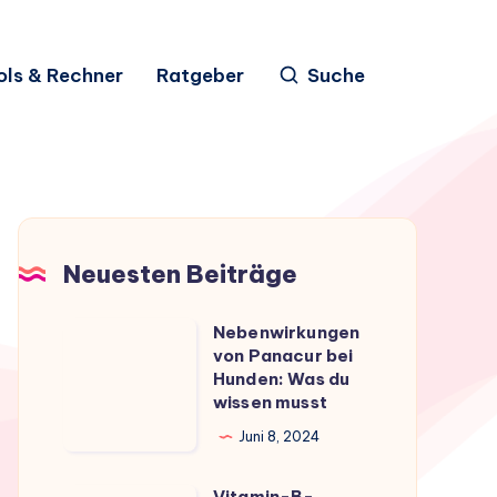
ols & Rechner
Ratgeber
Suche
Neuesten Beiträge
Nebenwirkungen
Nebenwirkungen
von Panacur bei
von
Hunden: Was du
Panacur
wissen musst
bei
Juni 8, 2024
Hunden:
Was
Vitamin-B-