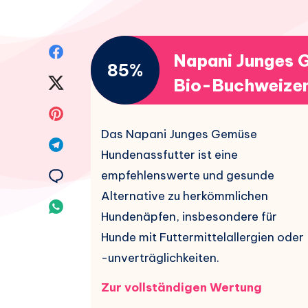
Auf
Napani Junges 
85%
Facebook
Auf
Bio-Buchweizen
teilen.
Twitter
Auf
Das Napani Junges Gemüse
teilen.
Pinterest
Auf
Hundenassfutter ist eine
teilen.
Telegram
Auf
empfehlenswerte und gesunde
Alternative zu herkömmlichen
teilen.
Email
Auf
Hundenäpfen, insbesondere für
teilen.
Whatsapp
Hunde mit Futtermittelallergien oder
-unverträglichkeiten.
teilen.
Zur vollständigen Wertung