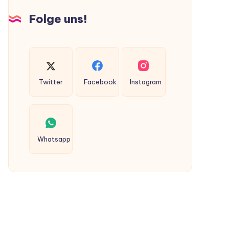
Hunden
Folge uns!
ausgeschieden
werden?
Twitter
Facebook
Instagram
Whatsapp