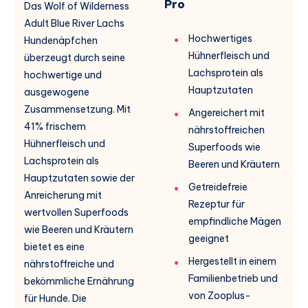
Pro
Das Wolf of Wilderness
Adult Blue River Lachs
Hochwertiges
Hundenäpfchen
Hühnerfleisch und
überzeugt durch seine
Lachsprotein als
hochwertige und
Hauptzutaten
ausgewogene
Zusammensetzung. Mit
Angereichert mit
41% frischem
nährstoffreichen
Hühnerfleisch und
Superfoods wie
Lachsprotein als
Beeren und Kräutern
Hauptzutaten sowie der
Getreidefreie
Anreicherung mit
Rezeptur für
wertvollen Superfoods
empfindliche Mägen
wie Beeren und Kräutern
geeignet
bietet es eine
Hergestellt in einem
nährstoffreiche und
Familienbetrieb und
bekömmliche Ernährung
von Zooplus-
für Hunde. Die