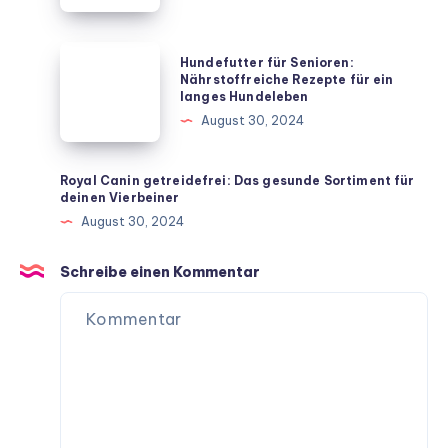
beliebtesten
Vierbeiner
Hundefutter
Hundefutter für Senioren:
für
für
Nährstoffreiche Rezepte für ein
langes Hundeleben
dein
Senioren:
August 30, 2024
Zuhause
Nährstoffreiche
Rezepte
für
Royal Canin getreidefrei: Das gesunde Sortiment für
deinen Vierbeiner
ein
August 30, 2024
langes
Hundeleben
Schreibe einen Kommentar