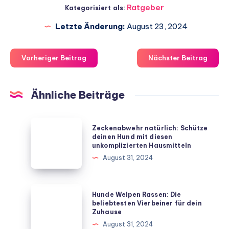
Ratgeber
Kategorisiert als:
Letzte Änderung:
August 23, 2024
Vorheriger Beitrag
Nächster Beitrag
Ähnliche Beiträge
Zeckenabwehr
Zeckenabwehr natürlich: Schütze
natürlich:
deinen Hund mit diesen
unkomplizierten Hausmitteln
Schütze
August 31, 2024
deinen
Hund
mit
Hunde
Hunde Welpen Rassen: Die
diesen
Welpen
beliebtesten Vierbeiner für dein
Zuhause
unkomplizierten
Rassen:
August 31, 2024
Hausmitteln
Die