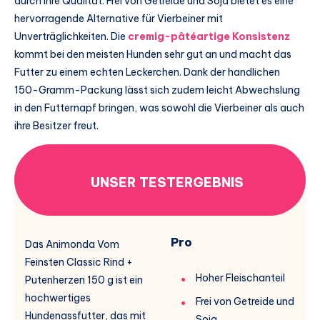
durch ihre Qualität. Frei von Getreide und Soja bietet es eine
hervorragende Alternative für Vierbeiner mit
Unverträglichkeiten. Die
cremig-pâtéartige Konsistenz
kommt bei den meisten Hunden sehr gut an und macht das
Futter zu einem echten Leckerchen. Dank der handlichen
150-Gramm-Packung lässt sich zudem leicht Abwechslung
in den Futternapf bringen, was sowohl die Vierbeiner als auch
ihre Besitzer freut.
UNSER TESTERGEBNIS
Pro
Das Animonda Vom
Feinsten Classic Rind +
Hoher Fleischanteil
Putenherzen 150 g ist ein
hochwertiges
Frei von Getreide und
Hundenassfutter, das mit
Soja