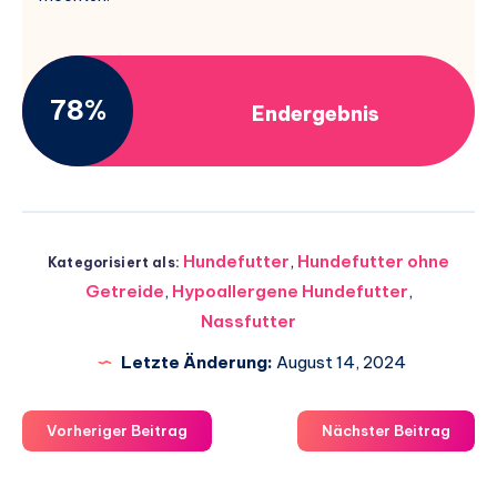
78%
Endergebnis
Hundefutter
,
Hundefutter ohne
Kategorisiert als:
Getreide
,
Hypoallergene Hundefutter
,
Nassfutter
Letzte Änderung:
August 14, 2024
Vorheriger Beitrag
Nächster Beitrag