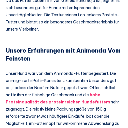
Da das Futter zudem frei von Getreide und Soja ist, eignet es
sich besonders gut für Hunde mit entsprechenden
Unverträglichkeiten. Die Textur erinnert an leckeres Pastete-
Futter und bietet so ein besonderes Geschmackserlebnis für
unsere Vierbeiner.
Unsere Erfahrungen mit Animonda Vom
Feinsten
Unser Hund war von dem Animonda-Futter begeistert. Die
cremig-zarte Pâté-Konsistenz kam bei ihm besonders gut
an, sodass der Napf im Nu leer geputzt war. Offensichtlich
hatte ihm der fleischige Geschmack und die
hohe
Proteinqualität des proteinreichen Hundefutters
sehr
zugesagt. Die relativ kleine Packungsgröße von 150 g
erforderte zwar etwas häufigere Einkäufe, bot aber die
Möglichkeit, im Futternapf für willkommene Abwechslung zu