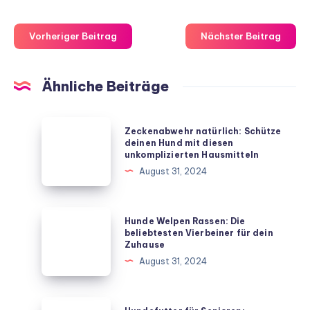
Vorheriger Beitrag
Nächster Beitrag
Ähnliche Beiträge
Zeckenabwehr
Zeckenabwehr natürlich: Schütze
natürlich:
deinen Hund mit diesen
unkomplizierten Hausmitteln
Schütze
August 31, 2024
deinen
Hund
mit
Hunde
Hunde Welpen Rassen: Die
diesen
Welpen
beliebtesten Vierbeiner für dein
Zuhause
unkomplizierten
Rassen:
August 31, 2024
Hausmitteln
Die
beliebtesten
Vierbeiner
Hundefutter