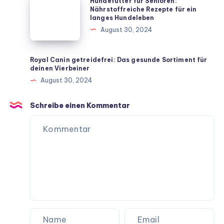
Hundefutter für Senioren:
für
für
Nährstoffreiche Rezepte für ein
langes Hundeleben
dein
Senioren:
August 30, 2024
Zuhause
Nährstoffreiche
Rezepte
für
Royal Canin getreidefrei: Das gesunde Sortiment für
deinen Vierbeiner
ein
August 30, 2024
langes
Hundeleben
Schreibe einen Kommentar