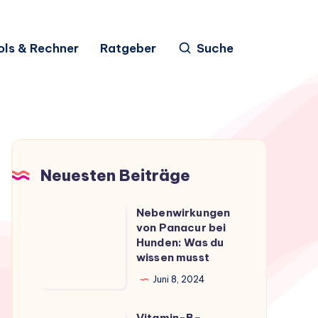
ols & Rechner
Ratgeber
Suche
Neuesten Beiträge
Nebenwirkungen
Nebenwirkungen
von Panacur bei
von
Hunden: Was du
Panacur
wissen musst
bei
Juni 8, 2024
Hunden:
Was
Vitamin-B-