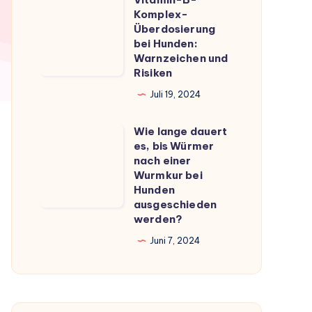
Vitamin-
du
Komplex-
B-
Überdosierung
wissen
Komplex-
bei Hunden:
musst
Warnzeichen und
Überdosierung
Risiken
bei
Juli 19, 2024
Hunden:
Warnzeichen
Wie lange dauert
Wie
und
es, bis Würmer
lange
Risiken
nach einer
dauert
Wurmkur bei
Hunden
es,
ausgeschieden
bis
werden?
Würmer
Juni 7, 2024
nach
einer
Wurmkur
bei