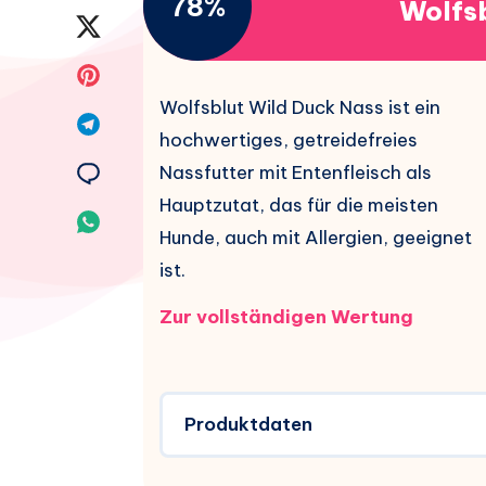
78%
Wolfsb
Facebook
Auf
teilen.
Twitter
Auf
Wolfsblut Wild Duck Nass ist ein
teilen.
Pinterest
Auf
hochwertiges, getreidefreies
teilen.
Telegram
Auf
Nassfutter mit Entenfleisch als
Hauptzutat, das für die meisten
teilen.
Email
Auf
Hunde, auch mit Allergien, geeignet
teilen.
Whatsapp
ist.
teilen.
Zur vollständigen Wertung
Produktdaten