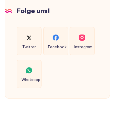
Hunden
Folge uns!
ausgeschieden
werden?
Twitter
Facebook
Instagram
Whatsapp