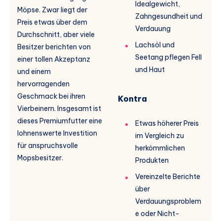
Idealgewicht,
Möpse. Zwar liegt der
Zahngesundheit und
Preis etwas über dem
Verdauung
Durchschnitt, aber viele
Lachsöl und
Besitzer berichten von
Seetang pflegen Fell
einer tollen Akzeptanz
und Haut
und einem
hervorragenden
Geschmack bei ihren
Kontra
Vierbeinern. Insgesamt ist
dieses Premiumfutter eine
Etwas höherer Preis
lohnenswerte Investition
im Vergleich zu
für anspruchsvolle
herkömmlichen
Mopsbesitzer.
Produkten
Vereinzelte Berichte
über
Verdauungsproblem
e oder Nicht-