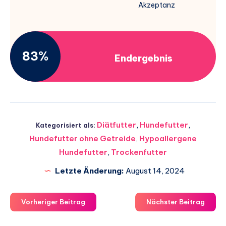
Akzeptanz
83%
Endergebnis
Diätfutter
,
Hundefutter
,
Kategorisiert als:
Hundefutter ohne Getreide
,
Hypoallergene
Hundefutter
,
Trockenfutter
Letzte Änderung:
August 14, 2024
Vorheriger Beitrag
Nächster Beitrag