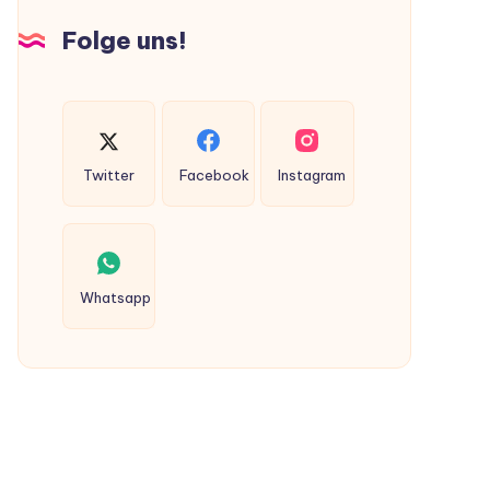
Hunden
Folge uns!
ausgeschieden
werden?
Twitter
Facebook
Instagram
Whatsapp