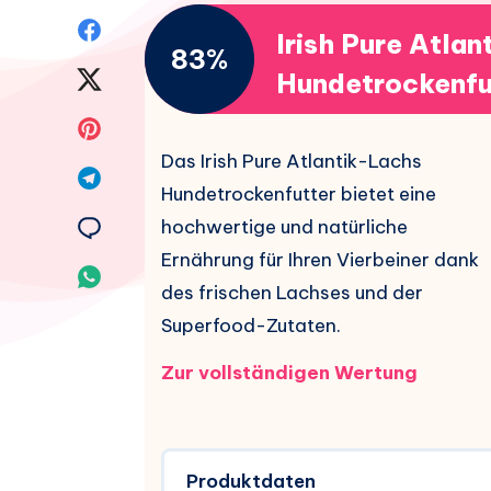
Auf
Irish Pure Atla
83%
Facebook
Auf
Hundetrockenfu
teilen.
Twitter
Auf
Das Irish Pure Atlantik-Lachs
teilen.
Pinterest
Auf
Hundetrockenfutter bietet eine
teilen.
Telegram
Auf
hochwertige und natürliche
Ernährung für Ihren Vierbeiner dank
teilen.
Email
Auf
des frischen Lachses und der
teilen.
Whatsapp
Superfood-Zutaten.
teilen.
Zur vollständigen Wertung
Produktdaten