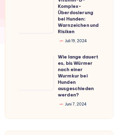
Vitamin-
du
Komplex-
B-
Überdosierung
wissen
Komplex-
bei Hunden:
musst
Warnzeichen und
Überdosierung
Risiken
bei
Juli 19, 2024
Hunden:
Warnzeichen
Wie lange dauert
Wie
und
es, bis Würmer
lange
Risiken
nach einer
dauert
Wurmkur bei
Hunden
es,
ausgeschieden
bis
werden?
Würmer
Juni 7, 2024
nach
einer
Wurmkur
bei