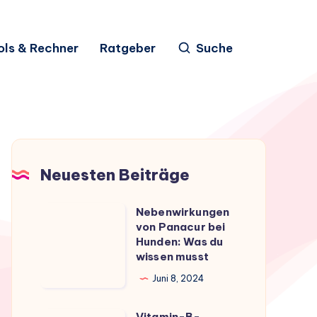
ols & Rechner
Ratgeber
Suche
Neuesten Beiträge
Nebenwirkungen
Nebenwirkungen
von Panacur bei
von
Hunden: Was du
Panacur
wissen musst
bei
Juni 8, 2024
Hunden:
Was
Vitamin-B-