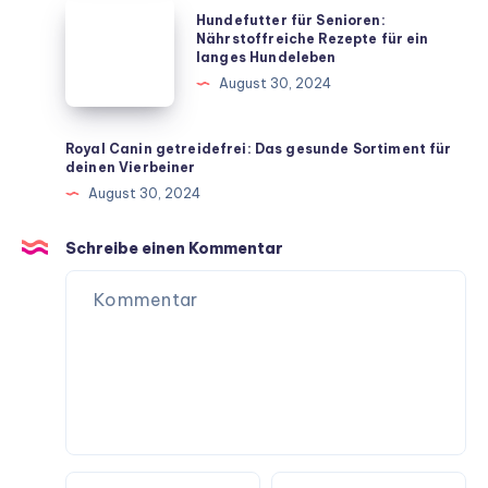
Vierbeiner
Hundefutter
Hundefutter für Senioren:
für
für
Nährstoffreiche Rezepte für ein
langes Hundeleben
dein
Senioren:
August 30, 2024
Zuhause
Nährstoffreiche
Rezepte
für
Royal Canin getreidefrei: Das gesunde Sortiment für
deinen Vierbeiner
ein
August 30, 2024
langes
Hundeleben
Schreibe einen Kommentar