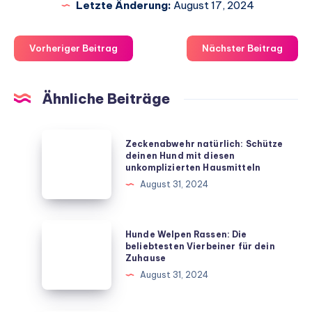
Letzte Änderung:
August 17, 2024
Vorheriger Beitrag
Nächster Beitrag
Ähnliche Beiträge
Zeckenabwehr
Zeckenabwehr natürlich: Schütze
natürlich:
deinen Hund mit diesen
unkomplizierten Hausmitteln
Schütze
August 31, 2024
deinen
Hund
mit
Hunde
Hunde Welpen Rassen: Die
diesen
Welpen
beliebtesten Vierbeiner für dein
Zuhause
unkomplizierten
Rassen:
August 31, 2024
Hausmitteln
Die
beliebtesten