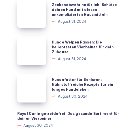
Zeckenabwehr
Zeckenabwehr natürlich: Schütze
natürlich:
deinen Hund mit diesen
unkomplizierten Hausmitteln
Schütze
August 31, 2024
deinen
Hund
mit
Hunde
Hunde Welpen Rassen: Die
diesen
Welpen
beliebtesten Vierbeiner für dein
Zuhause
unkomplizierten
Rassen:
August 31, 2024
Hausmitteln
Die
beliebtesten
Vierbeiner
Hundefutter
Hundefutter für Senioren:
für
für
Nährstoffreiche Rezepte für ein
langes Hundeleben
dein
Senioren:
August 30, 2024
Zuhause
Nährstoffreiche
Rezepte
für
Royal Canin getreidefrei: Das gesunde Sortiment für
deinen Vierbeiner
ein
August 30, 2024
langes