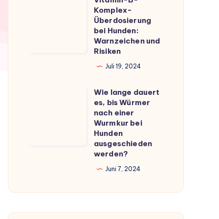
Vitamin-
du
Komplex-
B-
Überdosierung
wissen
Komplex-
bei Hunden:
musst
Warnzeichen und
Überdosierung
Risiken
bei
Juli 19, 2024
Hunden:
Warnzeichen
Wie lange dauert
Wie
und
es, bis Würmer
lange
Risiken
nach einer
dauert
Wurmkur bei
Hunden
es,
ausgeschieden
bis
werden?
Würmer
Juni 7, 2024
nach
einer
Wurmkur
bei