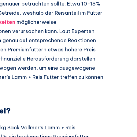
 genauer betrachten sollte. Etwa 10-15%
Getreide, weshalb der Reisanteil im Futter
keiten
möglicherweise
onen verursachen kann. Laut Experten
rn genau auf entsprechende Reaktionen
ren Premiumfuttern etwas höhere Preis
inanzielle Herausforderung darstellen.
bgewogen werden, um eine ausgewogene
er’s Lamm + Reis Futter treffen zu können.
el?
5 kg Sack Vollmer’s Lamm + Reis
h für ein hochwertiges Premiumfutter.