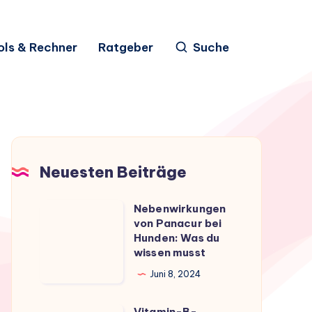
ols & Rechner
Ratgeber
Suche
Neuesten Beiträge
Nebenwirkungen
Nebenwirkungen
von Panacur bei
von
Hunden: Was du
Panacur
wissen musst
bei
Juni 8, 2024
Hunden:
Was
Vitamin-B-