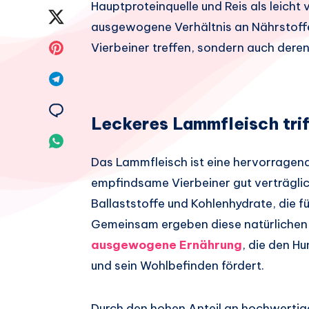
Hauptproteinquelle und Reis als leicht
Facebook
Auf
ausgewogene Verhältnis an Nährstoffe
teilen.
Twitter
Auf
Vierbeiner treffen, sondern auch dere
teilen.
Pinterest
Auf
teilen.
Telegram
Auf
Leckeres Lammfleisch trif
teilen.
Email
Auf
Das Lammfleisch ist eine hervorragende
teilen.
Whatsapp
empfindsame Vierbeiner gut verträglich
teilen.
Ballaststoffe und Kohlenhydrate, die fü
Gemeinsam ergeben diese natürlichen
ausgewogene Ernährung
, die den H
und sein Wohlbefinden fördert.
Durch den hohen Anteil an hochwertig