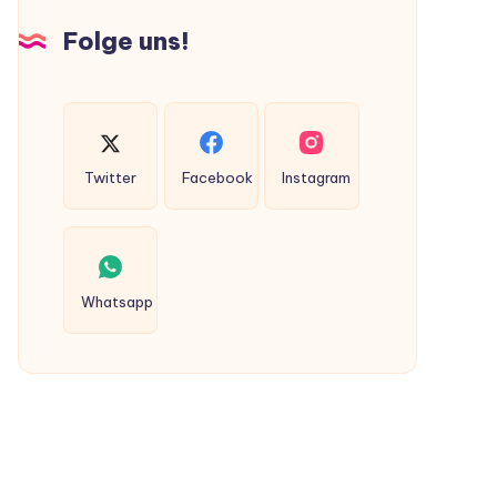
Hunden
Folge uns!
ausgeschieden
werden?
Twitter
Facebook
Instagram
Whatsapp