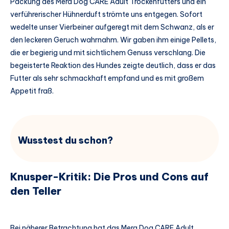
Packung des Mera Dog CARE Adult Trockenfutters und ein
verführerischer Hühnerduft strömte uns entgegen. Sofort
wedelte unser Vierbeiner aufgeregt mit dem Schwanz, als er
den leckeren Geruch wahrnahm. Wir gaben ihm einige Pellets,
die er begierig und mit sichtlichem Genuss verschlang. Die
begeisterte Reaktion des Hundes zeigte deutlich, dass er das
Futter als sehr schmackhaft empfand und es mit großem
Appetit fraß.
Wusstest du schon?
Knusper-Kritik: Die Pros und Cons auf
den Teller
Bei näherer Betrachtung hat das Mera Dog CARE Adult