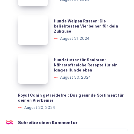
deinen
Hund
mit
Hunde
Hunde Welpen Rassen: Die
diesen
Welpen
beliebtesten Vierbeiner für dein
Zuhause
unkomplizierten
Rassen:
August 31, 2024
Hausmitteln
Die
beliebtesten
Vierbeiner
Hundefutter
Hundefutter für Senioren:
für
für
Nährstoffreiche Rezepte für ein
langes Hundeleben
dein
Senioren:
August 30, 2024
Zuhause
Nährstoffreiche
Rezepte
für
Royal Canin getreidefrei: Das gesunde Sortiment für
deinen Vierbeiner
ein
August 30, 2024
langes
Hundeleben
Schreibe einen Kommentar