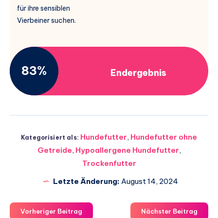
für ihre sensiblen
Vierbeiner suchen.
83%
Endergebnis
Hundefutter
,
Hundefutter ohne
Kategorisiert als:
Getreide
,
Hypoallergene Hundefutter
,
Trockenfutter
Letzte Änderung:
August 14, 2024
Vorheriger Beitrag
Nächster Beitrag