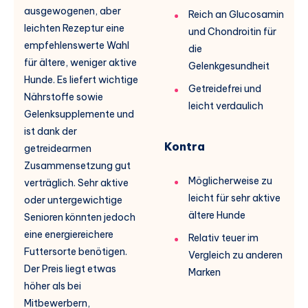
ausgewogenen, aber
Reich an Glucosamin
leichten Rezeptur eine
und Chondroitin für
empfehlenswerte Wahl
die
für ältere, weniger aktive
Gelenkgesundheit
Hunde. Es liefert wichtige
Getreidefrei und
Nährstoffe sowie
leicht verdaulich
Gelenksupplemente und
ist dank der
Kontra
getreidearmen
Zusammensetzung gut
Möglicherweise zu
verträglich. Sehr aktive
leicht für sehr aktive
oder untergewichtige
ältere Hunde
Senioren könnten jedoch
eine energiereichere
Relativ teuer im
Futtersorte benötigen.
Vergleich zu anderen
Der Preis liegt etwas
Marken
höher als bei
Mitbewerbern,