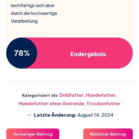
rechtfertigt sich aber
durch die hochwertige
Verarbeitung.
78%
Endergebnis
Diätfutter
,
Hundefutter
,
Kategorisiert als:
Hundefutter ohne Getreide
,
Trockenfutter
Letzte Änderung:
August 14, 2024
Vorheriger Beitrag
Nächster Beitrag