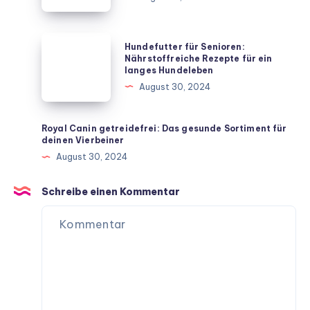
Die
beliebtesten
Vierbeiner
Hundefutter
Hundefutter für Senioren:
für
für
Nährstoffreiche Rezepte für ein
langes Hundeleben
dein
Senioren:
August 30, 2024
Zuhause
Nährstoffreiche
Rezepte
für
Royal Canin getreidefrei: Das gesunde Sortiment für
deinen Vierbeiner
ein
August 30, 2024
langes
Hundeleben
Schreibe einen Kommentar