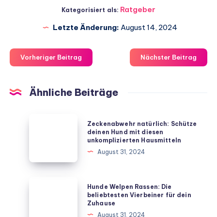
Ratgeber
Kategorisiert als:
Letzte Änderung:
August 14, 2024
Vorheriger Beitrag
Nächster Beitrag
Ähnliche Beiträge
Zeckenabwehr
Zeckenabwehr natürlich: Schütze
natürlich:
deinen Hund mit diesen
unkomplizierten Hausmitteln
Schütze
August 31, 2024
deinen
Hund
mit
Hunde
Hunde Welpen Rassen: Die
diesen
Welpen
beliebtesten Vierbeiner für dein
Zuhause
unkomplizierten
Rassen:
August 31, 2024
Hausmitteln