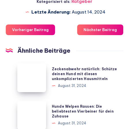
Ratgeber
Kategorisiert als:
Letzte Änderung:
August 14, 2024
Vorheriger Beitrag
Nächster Beitrag
Ähnliche Beiträge
Zeckenabwehr
Zeckenabwehr natürlich: Schütze
natürlich:
deinen Hund mit diesen
unkomplizierten Hausmitteln
Schütze
August 31, 2024
deinen
Hund
mit
Hunde
Hunde Welpen Rassen: Die
diesen
Welpen
beliebtesten Vierbeiner für dein
Zuhause
unkomplizierten
Rassen:
August 31, 2024
Hausmitteln
Die