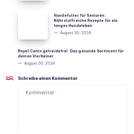
beliebtesten
Vierbeiner
Hundefutter
Hundefutter für Senioren:
für
für
Nährstoffreiche Rezepte für ein
langes Hundeleben
dein
Senioren:
August 30, 2024
Zuhause
Nährstoffreiche
Rezepte
für
Royal Canin getreidefrei: Das gesunde Sortiment für
deinen Vierbeiner
ein
August 30, 2024
langes
Hundeleben
Schreibe einen Kommentar