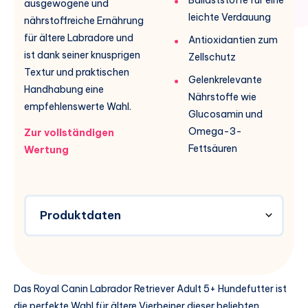
ausgewogene und
leichte Verdauung
nährstoffreiche Ernährung
für ältere Labradore und
Antioxidantien zum
ist dank seiner knusprigen
Zellschutz
Textur und praktischen
Gelenkrelevante
Handhabung eine
Nährstoffe wie
empfehlenswerte Wahl.
Glucosamin und
Omega-3-
Zur vollständigen
Fettsäuren
Wertung
Produktdaten
Das Royal Canin Labrador Retriever Adult 5+ Hundefutter ist
die perfekte Wahl für ältere Vierbeiner dieser beliebten