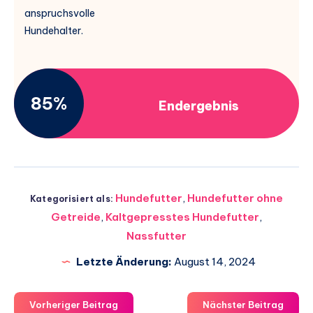
anspruchsvolle
Hundehalter.
85%
Endergebnis
Hundefutter
,
Hundefutter ohne
Kategorisiert als:
Getreide
,
Kaltgepresstes Hundefutter
,
Nassfutter
Letzte Änderung:
August 14, 2024
Vorheriger Beitrag
Nächster Beitrag