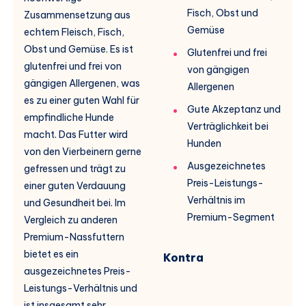
Fisch, Obst und
Zusammensetzung aus
Gemüse
echtem Fleisch, Fisch,
Obst und Gemüse. Es ist
Glutenfrei und frei
glutenfrei und frei von
von gängigen
gängigen Allergenen, was
Allergenen
es zu einer guten Wahl für
Gute Akzeptanz und
empfindliche Hunde
Verträglichkeit bei
macht. Das Futter wird
Hunden
von den Vierbeinern gerne
Ausgezeichnetes
gefressen und trägt zu
Preis-Leistungs-
einer guten Verdauung
Verhältnis im
und Gesundheit bei. Im
Premium-Segment
Vergleich zu anderen
Premium-Nassfuttern
bietet es ein
Kontra
ausgezeichnetes Preis-
Leistungs-Verhältnis und
ist insgesamt sehr