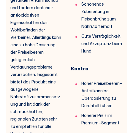
gesunden Vitaminschub
Schonende
und fördern dank ihrer
Zubereitung in
antioxidativen
Fleischbrühe zum
Eigenschaften das
Nährstofferhalt
Wohlbefinden der
Gute Verträglichkeit
Vierbeiner. Allerdings kann
und Akzeptanz beim
eine zu hohe Dosierung
Hund
der Preiselbeeren
gelegentlich
Verdauungsprobleme
Kontra
verursachen. Insgesamt
bietet das Produkt eine
Hoher Preiselbeeren-
ausgewogene
Anteil kann bei
Nährstoffzusammensetz
Überdosierung zu
ung und ist dank der
Durchfall führen
schmackhaften,
Höherer Preis im
regionalen Zutaten sehr
Premium-Segment
zu empfehlen für alle