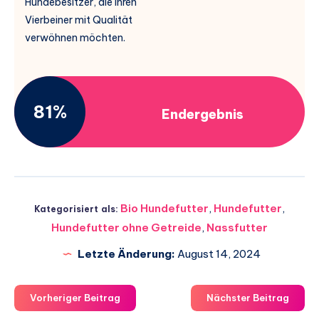
Hundebesitzer, die ihren
Vierbeiner mit Qualität
verwöhnen möchten.
81%
Endergebnis
Bio Hundefutter
,
Hundefutter
,
Kategorisiert als:
Hundefutter ohne Getreide
,
Nassfutter
Letzte Änderung:
August 14, 2024
Vorheriger Beitrag
Nächster Beitrag