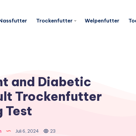
Nassfutter
Trockenfutter
Welpenfutter
To
t and Diabetic
t Trockenfutter
 Test
n
Juli 6, 2024
23