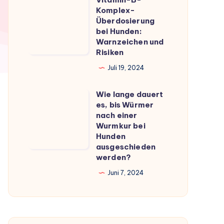
Vitamin-
du
Komplex-
B-
Überdosierung
wissen
Komplex-
bei Hunden:
musst
Warnzeichen und
Überdosierung
Risiken
bei
Juli 19, 2024
Hunden:
Warnzeichen
Wie lange dauert
Wie
und
es, bis Würmer
lange
Risiken
nach einer
dauert
Wurmkur bei
Hunden
es,
ausgeschieden
bis
werden?
Würmer
Juni 7, 2024
nach
einer
Wurmkur
bei