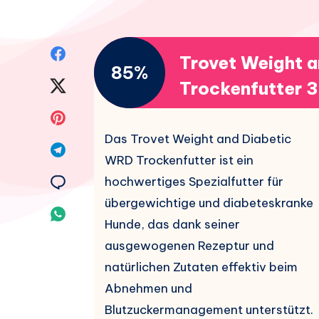
Auf
Trovet Weight 
85%
Facebook
Auf
Trockenfutter 
teilen.
Twitter
Auf
Das Trovet Weight and Diabetic
teilen.
Pinterest
Auf
WRD Trockenfutter ist ein
teilen.
Telegram
Auf
hochwertiges Spezialfutter für
übergewichtige und diabeteskranke
teilen.
Email
Auf
Hunde, das dank seiner
teilen.
Whatsapp
ausgewogenen Rezeptur und
natürlichen Zutaten effektiv beim
teilen.
Abnehmen und
Blutzuckermanagement unterstützt.