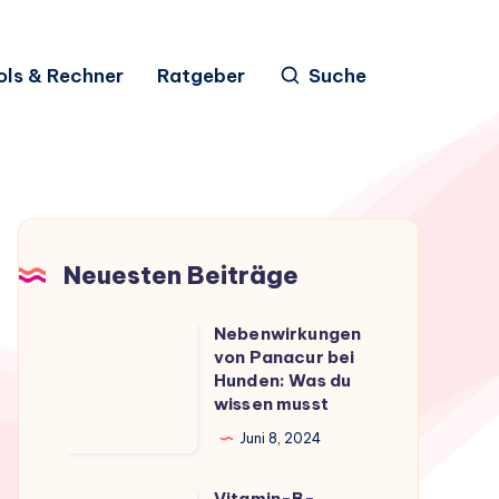
ols & Rechner
Ratgeber
Suche
Neuesten Beiträge
Nebenwirkungen
Nebenwirkungen
von Panacur bei
von
Hunden: Was du
Panacur
wissen musst
bei
Juni 8, 2024
Hunden:
Was
Vitamin-B-