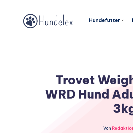
Hundefutter
Trovet Weigh
WRD Hund Adul
3kg
Von
Redaktio