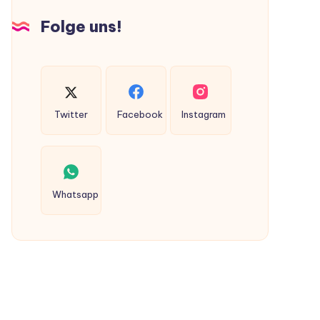
Hunden
Folge uns!
ausgeschieden
werden?
Twitter
Facebook
Instagram
Whatsapp