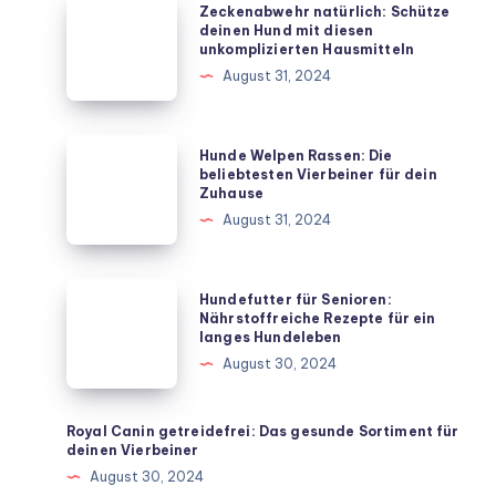
Zeckenabwehr
Zeckenabwehr natürlich: Schütze
natürlich:
deinen Hund mit diesen
unkomplizierten Hausmitteln
Schütze
August 31, 2024
deinen
Hund
mit
Hunde
Hunde Welpen Rassen: Die
diesen
Welpen
beliebtesten Vierbeiner für dein
Zuhause
unkomplizierten
Rassen:
August 31, 2024
Hausmitteln
Die
beliebtesten
Vierbeiner
Hundefutter
Hundefutter für Senioren:
für
für
Nährstoffreiche Rezepte für ein
langes Hundeleben
dein
Senioren:
August 30, 2024
Zuhause
Nährstoffreiche
Rezepte
für
Royal Canin getreidefrei: Das gesunde Sortiment für
deinen Vierbeiner
ein
August 30, 2024
langes