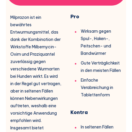
Pro
Milprazon ist ein
bewährtes
Wirksam gegen
Entwurmungsmittel, das
Spul-, Haken-,
dank der Kombination der
Peitschen- und
Wirkstoffe Milbemycin-
Bandwürmer
Oxim und Praziquantel
zuverlässig gegen
Gute Verträglichkeit
verschiedene Wurmarten
in den meisten Fällen
bei Hunden wirkt. Es wird
Einfache
in der Regel gut vertragen,
Verabreichung in
aber in seltenen Fällen
Tablettenform
können Nebenwirkungen
auftreten, weshalb eine
Kontra
vorsichtige Anwendung
empfohlen wird.
In seltenen Fällen
Insgesamt bietet