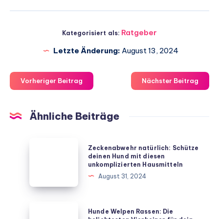
Ratgeber
Kategorisiert als:
Letzte Änderung:
August 13, 2024
Vorheriger Beitrag
Nächster Beitrag
Ähnliche Beiträge
Zeckenabwehr
Zeckenabwehr natürlich: Schütze
natürlich:
deinen Hund mit diesen
unkomplizierten Hausmitteln
Schütze
August 31, 2024
deinen
Hund
mit
Hunde
Hunde Welpen Rassen: Die
diesen