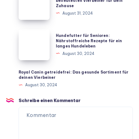
Welpen
beliebtesten Vierbeiner für dein
Zuhause
unkomplizierten
Rassen:
August 31, 2024
Hausmitteln
Die
beliebtesten
Vierbeiner
Hundefutter
Hundefutter für Senioren:
für
für
Nährstoffreiche Rezepte für ein
langes Hundeleben
dein
Senioren:
August 30, 2024
Zuhause
Nährstoffreiche
Rezepte
für
Royal Canin getreidefrei: Das gesunde Sortiment für
deinen Vierbeiner
ein
August 30, 2024
langes
Hundeleben
Schreibe einen Kommentar