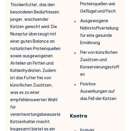
Proteinquellen wie
Trockenfutter, das den
Geflügel und Fisch
besonderen Bedürfnissen
junger, wachsender
Ausgewogene
Katzen gerecht wird. Die
Nährstoffverteilung
Rezeptur überzeugt mit
für eine gesunde
einer guten Balance an
Ernährung
natürlichen Proteinquellen
Frei von künstlichen
sowie ausgewogenen
Zusätzen und
Anteilen an Fetten und
Konservierungsstoff
Kohlenhydraten. Zudem
en
ist das Futter frei von
Positive
künstlichen Zusätzen,
Auswirkungen auf
was es zu einer
das Fell der Katzen
empfehlenswerten Wahl
für
verantwortungsbewusste
Kontra
Katzenhalter macht.
Insgesamt bietet es ein
Enthält