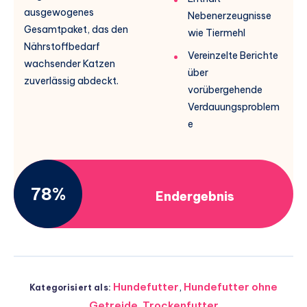
ausgewogenes
Nebenerzeugnisse
Gesamtpaket, das den
wie Tiermehl
Nährstoffbedarf
Vereinzelte Berichte
wachsender Katzen
über
zuverlässig abdeckt.
vorübergehende
Verdauungsproblem
e
78%
Endergebnis
Hundefutter
,
Hundefutter ohne
Kategorisiert als:
Getreide
,
Trockenfutter