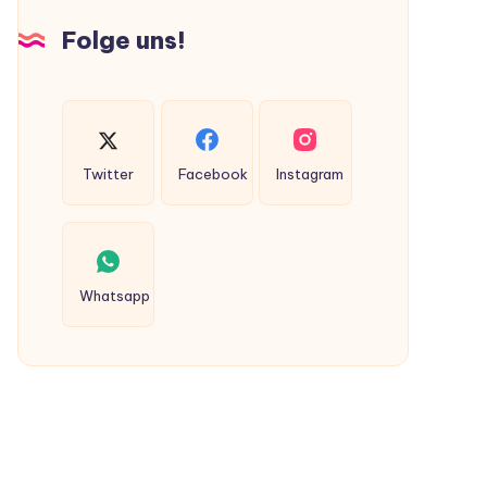
Hunden
Folge uns!
ausgeschieden
werden?
Twitter
Facebook
Instagram
Whatsapp