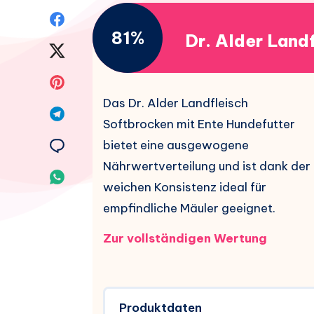
Auf
81%
Dr. Alder Land
Facebook
Auf
teilen.
Twitter
Auf
Das Dr. Alder Landfleisch
teilen.
Pinterest
Auf
Softbrocken mit Ente Hundefutter
teilen.
Telegram
Auf
bietet eine ausgewogene
Nährwertverteilung und ist dank der
teilen.
Email
Auf
weichen Konsistenz ideal für
teilen.
Whatsapp
empfindliche Mäuler geeignet.
teilen.
Zur vollständigen Wertung
Produktdaten