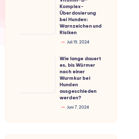
Vitamin-
du
Komplex-
B-
Überdosierung
wissen
Komplex-
bei Hunden:
musst
Warnzeichen und
Überdosierung
Risiken
bei
Juli 19, 2024
Hunden:
Warnzeichen
Wie lange dauert
Wie
und
es, bis Würmer
lange
Risiken
nach einer
dauert
Wurmkur bei
Hunden
es,
ausgeschieden
bis
werden?
Würmer
Juni 7, 2024
nach
einer
Wurmkur
bei