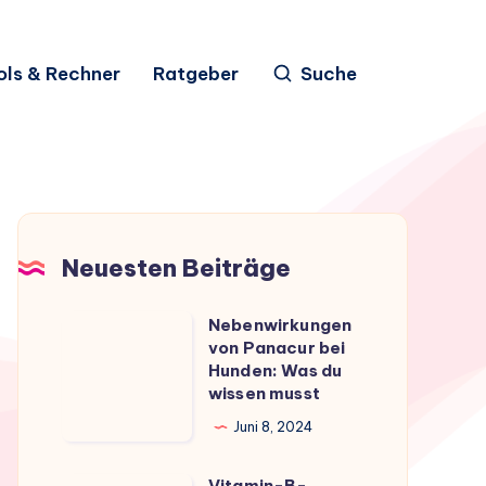
ols & Rechner
Ratgeber
Suche
Neuesten Beiträge
Nebenwirkungen
Nebenwirkungen
von Panacur bei
von
Hunden: Was du
Panacur
wissen musst
bei
Juni 8, 2024
Hunden:
Was
Vitamin-B-