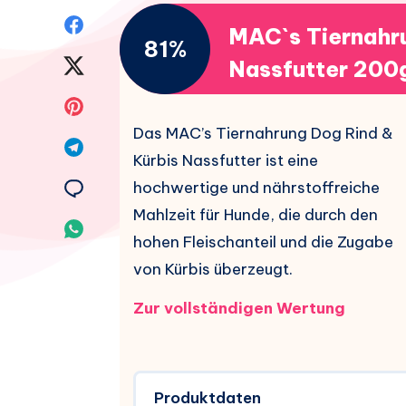
Auf
MAC`s Tiernahru
81%
Facebook
Auf
Nassfutter 200
teilen.
Twitter
Auf
Das MAC’s Tiernahrung Dog Rind &
teilen.
Pinterest
Auf
Kürbis Nassfutter ist eine
teilen.
Telegram
Auf
hochwertige und nährstoffreiche
Mahlzeit für Hunde, die durch den
teilen.
Email
Auf
hohen Fleischanteil und die Zugabe
teilen.
Whatsapp
von Kürbis überzeugt.
teilen.
Zur vollständigen Wertung
Produktdaten