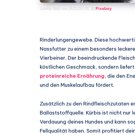
Quelle: Bild von JACLOU-DL @
Pixabay
Rinderlungengewebe. Diese hochwert
Nassfutter zu einem besonders lecker
Vierbeiner. Der beeindruckende Fleisch
köstlichen Geschmack, sondern liefert
proteinreiche Ernährung
, die den En
und den Muskelaufbau fördert.
Zusätzlich zu den Rindfleischzutaten en
Ballaststoffquelle. Kürbis ist nicht nur
Verdauung deines Hundes und kann sog
Fellqualität haben. Somit profitiert d