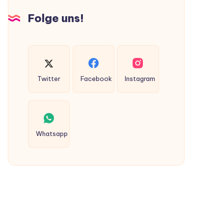
Hunden
Folge uns!
ausgeschieden
werden?
Twitter
Facebook
Instagram
Whatsapp