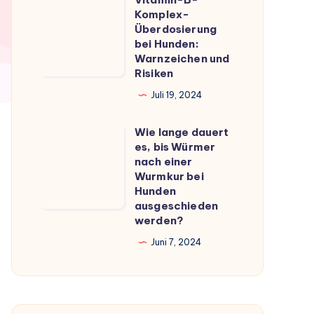
Vitamin-
du
Komplex-
B-
Überdosierung
wissen
Komplex-
bei Hunden:
musst
Warnzeichen und
Überdosierung
Risiken
bei
Juli 19, 2024
Hunden:
Warnzeichen
Wie lange dauert
Wie
und
es, bis Würmer
lange
Risiken
nach einer
dauert
Wurmkur bei
Hunden
es,
ausgeschieden
bis
werden?
Würmer
Juni 7, 2024
nach
einer
Wurmkur
bei