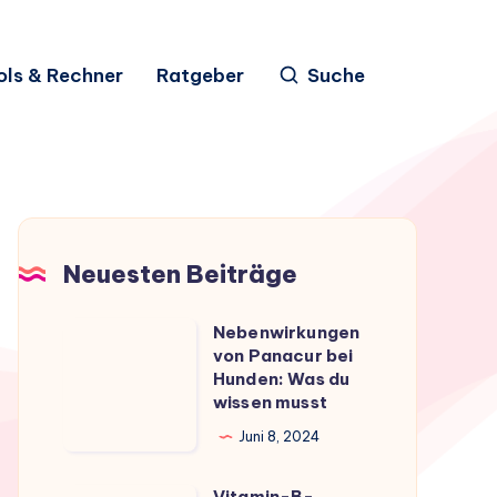
ols & Rechner
Ratgeber
Suche
Neuesten Beiträge
Nebenwirkungen
Nebenwirkungen
von Panacur bei
von
Hunden: Was du
Panacur
wissen musst
bei
Juni 8, 2024
Hunden:
Was
Vitamin-B-