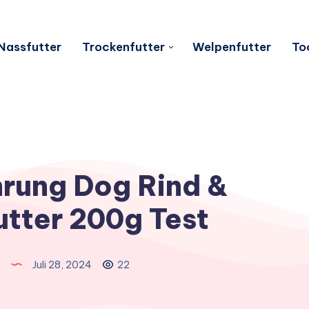
Nassfutter
Trockenfutter
Welpenfutter
To
rung Dog Rind &
utter 200g Test
n
Juli 28, 2024
22