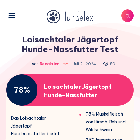
Loisachtaler Jägertopf
Hunde-Nassfutter Test
Von
Redaktion
Juli 21, 2024
50
Loisachtaler Jägertopf
78%
Hunde-Nassfutter
75% Muskelfleisch
Das Loisachtaler
von Hirsch, Reh und
Jägertopf
Wildschwein
Hundenassfutter bietet
25% Innereien wie