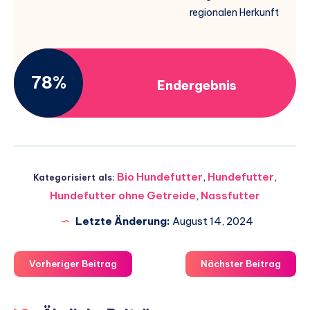
regionalen Herkunft
78%
Endergebnis
Bio Hundefutter
,
Hundefutter
,
Kategorisiert als:
Hundefutter ohne Getreide
,
Nassfutter
Letzte Änderung:
August 14, 2024
Vorheriger Beitrag
Nächster Beitrag