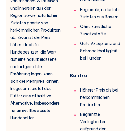
von frischem Wildfleisch
und Innereien aus der
Regionale, natürliche
Region sowie natürlichen
Zutaten aus Bayern
Zutaten positiv von
Ohne künstliche
herkömmlichen Produkten
Zusatzstoffe
ab. Zwar ist der Preis
Gute Akzeptanz und
höher, doch für
Schmackhaftigkeit
Hundebesitzer, die Wert
bei Hunden
auf eine naturbelassene
und artgerechte
Ernährung legen, kann
Kontra
sich der Mehrpreis lohnen.
Insgesamt bietet das
Höherer Preis als bei
Futter eine attraktive
herkömmlichen
Alternative, insbesondere
Produkten
für umweltbewusste
Begrenzte
Hundehalter.
Verfügbarkeit
aufgrund der