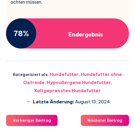
achten müssen.
78%
Endergebnis
Hundefutter
,
Hundefutter ohne
Kategorisiert als:
Getreide
,
Hypoallergene Hundefutter
,
Kaltgepresstes Hundefutter
Letzte Änderung:
August 13, 2024
Vorheriger Beitrag
Nächster Beitrag