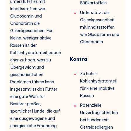
unterstützt es mit
Süßkartoffeln
Inhaltsstoffen wie
Unterstützt die
Glucosamin und
Gelenkgesundheit
Chondroitin die
mit Inhaltsstoffen
Gelenkgesundheit. Für
wie Glucosamin und
kleine, weniger aktive
Chondroitin
Rassen ist der
Kohlenhydratanteil jedoch
Kontra
eher zu hoch, was zu
Übergewicht und
Zu hoher
gesundheitlichen
Kohlenhydratanteil
Problemen führen kann.
für kleine, inaktive
Insgesamt ist das Futter
Rassen
eine gute Wahl für
Besitzer großer,
Potenzielle
sportlicher Hunde, die auf
Unverträglichkeiten
eine ausgewogene und
bei Hunden mit
energiereiche Ernährung
Getreideallergien