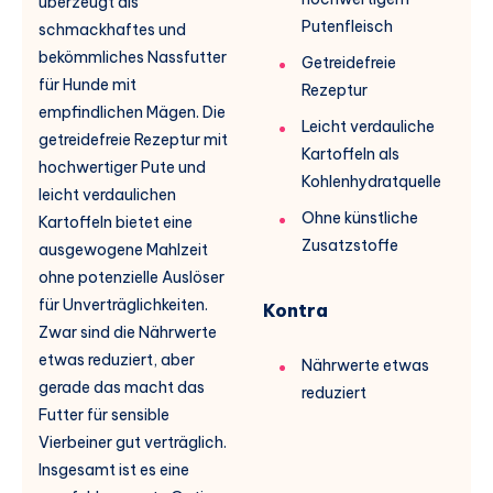
überzeugt als
Putenfleisch
schmackhaftes und
bekömmliches Nassfutter
Getreidefreie
für Hunde mit
Rezeptur
empfindlichen Mägen. Die
Leicht verdauliche
getreidefreie Rezeptur mit
Kartoffeln als
hochwertiger Pute und
Kohlenhydratquelle
leicht verdaulichen
Ohne künstliche
Kartoffeln bietet eine
Zusatzstoffe
ausgewogene Mahlzeit
ohne potenzielle Auslöser
für Unverträglichkeiten.
Kontra
Zwar sind die Nährwerte
etwas reduziert, aber
Nährwerte etwas
gerade das macht das
reduziert
Futter für sensible
Vierbeiner gut verträglich.
Insgesamt ist es eine