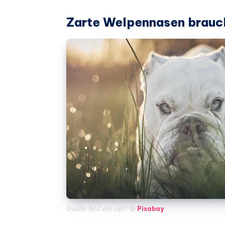
Zarte Welpennasen brauc
Quelle: Bild von cp17 @
Pixabay