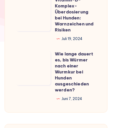
Vitamin-
du
Komplex-
B-
Überdosierung
wissen
Komplex-
bei Hunden:
musst
Warnzeichen und
Überdosierung
Risiken
bei
Juli 19, 2024
Hunden:
Warnzeichen
Wie lange dauert
Wie
und
es, bis Würmer
lange
Risiken
nach einer
dauert
Wurmkur bei
Hunden
es,
ausgeschieden
bis
werden?
Würmer
Juni 7, 2024
nach
einer
Wurmkur
bei