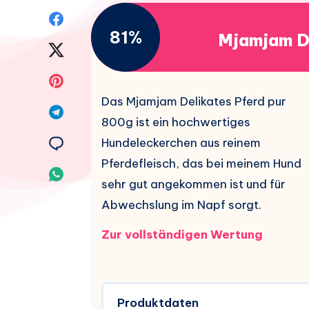
Auf
81%
Mjamjam De
Facebook
Auf
teilen.
Twitter
Auf
Das Mjamjam Delikates Pferd pur
teilen.
Pinterest
Auf
800g ist ein hochwertiges
teilen.
Telegram
Auf
Hundeleckerchen aus reinem
Pferdefleisch, das bei meinem Hund
teilen.
Email
Auf
sehr gut angekommen ist und für
teilen.
Whatsapp
Abwechslung im Napf sorgt.
teilen.
Zur vollständigen Wertung
Produktdaten