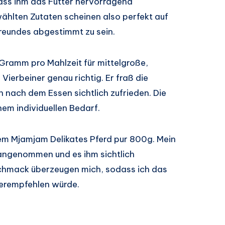
ass ihm das Futter hervorragend
ählten Zutaten scheinen also perfekt auf
reundes abgestimmt zu sein.
Gramm pro Mahlzeit für mittelgroße,
erbeiner genau richtig. Er fraß die
h nach dem Essen sichtlich zufrieden. Die
em individuellen Bedarf.
dem Mjamjam Delikates Pferd pur 800g. Mein
 angenommen und es ihm sichtlich
chmack überzeugen mich, sodass ich das
erempfehlen würde.