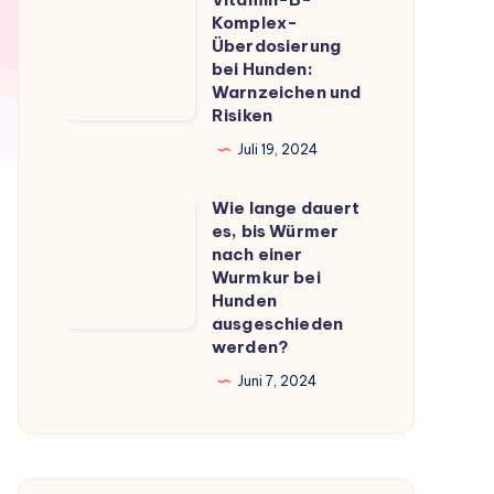
Vitamin-
du
Komplex-
B-
Überdosierung
wissen
Komplex-
bei Hunden:
musst
Warnzeichen und
Überdosierung
Risiken
bei
Juli 19, 2024
Hunden:
Warnzeichen
Wie lange dauert
Wie
und
es, bis Würmer
lange
Risiken
nach einer
dauert
Wurmkur bei
Hunden
es,
ausgeschieden
bis
werden?
Würmer
Juni 7, 2024
nach
einer
Wurmkur
bei