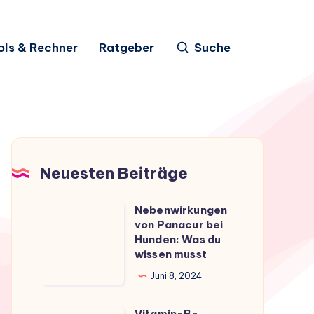
ols & Rechner
Ratgeber
Suche
Neuesten Beiträge
Nebenwirkungen
Nebenwirkungen
von Panacur bei
von
Hunden: Was du
Panacur
wissen musst
bei
Juni 8, 2024
Hunden:
Was
Vitamin-B-