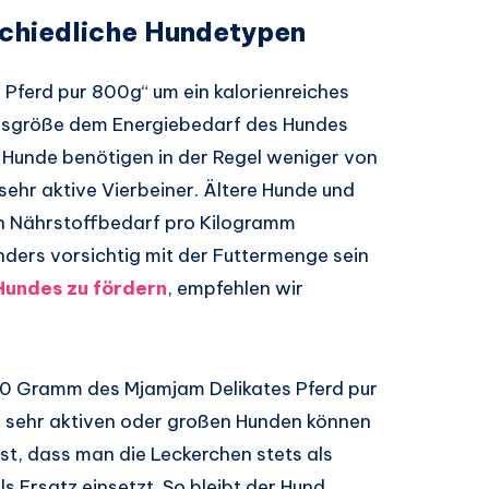
schiedliche Hundetypen
 Pferd pur 800g“ um ein kalorienreiches
ionsgröße dem Energiebedarf des Hundes
 Hunde benötigen in der Regel weniger von
sehr aktive Vierbeiner. Ältere Hunde und
n Nährstoffbedarf pro Kilogramm
ders vorsichtig mit der Futtermenge sein
Hundes zu fördern
, empfehlen wir
10 Gramm des Mjamjam Delikates Pferd pur
i sehr aktiven oder großen Hunden können
ist, dass man die Leckerchen stets als
s Ersatz einsetzt. So bleibt der Hund