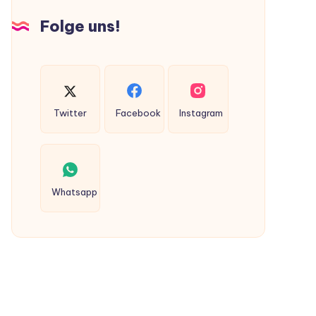
Hunden
Folge uns!
ausgeschieden
werden?
Twitter
Facebook
Instagram
Whatsapp