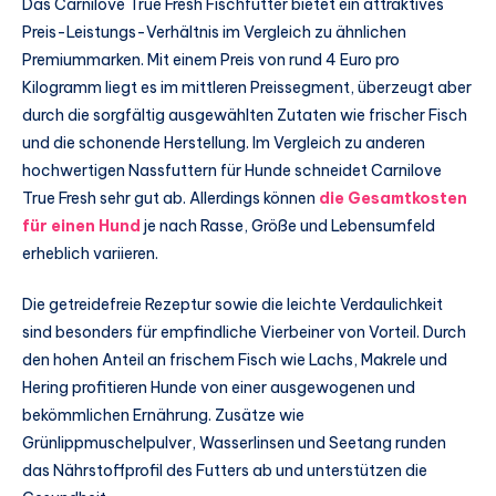
Das Carnilove True Fresh Fischfutter bietet ein attraktives
Preis-Leistungs-Verhältnis im Vergleich zu ähnlichen
Premiummarken. Mit einem Preis von rund 4 Euro pro
Kilogramm liegt es im mittleren Preissegment, überzeugt aber
durch die sorgfältig ausgewählten Zutaten wie frischer Fisch
und die schonende Herstellung. Im Vergleich zu anderen
hochwertigen Nassfuttern für Hunde schneidet Carnilove
True Fresh sehr gut ab. Allerdings können
die Gesamtkosten
für einen Hund
je nach Rasse, Größe und Lebensumfeld
erheblich variieren.
Die getreidefreie Rezeptur sowie die leichte Verdaulichkeit
sind besonders für empfindliche Vierbeiner von Vorteil. Durch
den hohen Anteil an frischem Fisch wie Lachs, Makrele und
Hering profitieren Hunde von einer ausgewogenen und
bekömmlichen Ernährung. Zusätze wie
Grünlippmuschelpulver, Wasserlinsen und Seetang runden
das Nährstoffprofil des Futters ab und unterstützen die