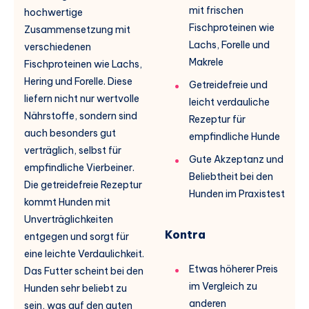
mit frischen
hochwertige
Fischproteinen wie
Zusammensetzung mit
Lachs, Forelle und
verschiedenen
Makrele
Fischproteinen wie Lachs,
Hering und Forelle. Diese
Getreidefreie und
liefern nicht nur wertvolle
leicht verdauliche
Nährstoffe, sondern sind
Rezeptur für
auch besonders gut
empfindliche Hunde
verträglich, selbst für
Gute Akzeptanz und
empfindliche Vierbeiner.
Beliebtheit bei den
Die getreidefreie Rezeptur
Hunden im Praxistest
kommt Hunden mit
Unverträglichkeiten
Kontra
entgegen und sorgt für
eine leichte Verdaulichkeit.
Etwas höherer Preis
Das Futter scheint bei den
im Vergleich zu
Hunden sehr beliebt zu
anderen
sein, was auf den guten