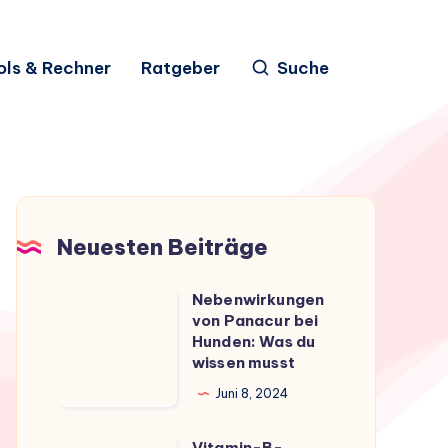
ols & Rechner
Ratgeber
Suche
Neuesten Beiträge
Nebenwirkungen
Nebenwirkungen
von Panacur bei
von
Hunden: Was du
Panacur
wissen musst
bei
Juni 8, 2024
Hunden:
Was
Vitamin-B-