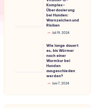
Vitamin-
du
Komplex-
B-
Überdosierung
wissen
Komplex-
bei Hunden:
musst
Warnzeichen und
Überdosierung
Risiken
bei
Juli 19, 2024
Hunden:
Warnzeichen
Wie lange dauert
Wie
und
es, bis Würmer
lange
Risiken
nach einer
dauert
Wurmkur bei
Hunden
es,
ausgeschieden
bis
werden?
Würmer
Juni 7, 2024
nach
einer
Wurmkur
bei