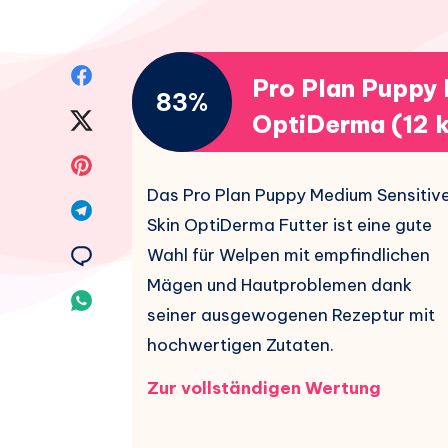
Auf
Pro Plan Puppy 
83%
Facebook
Auf
OptiDerma (12 
teilen.
Twitter
Auf
Das Pro Plan Puppy Medium Sensitiv
teilen.
Pinterest
Auf
Skin OptiDerma Futter ist eine gute
teilen.
Telegram
Auf
Wahl für Welpen mit empfindlichen
Mägen und Hautproblemen dank
teilen.
Email
Auf
seiner ausgewogenen Rezeptur mit
teilen.
Whatsapp
hochwertigen Zutaten.
teilen.
Zur vollständigen Wertung