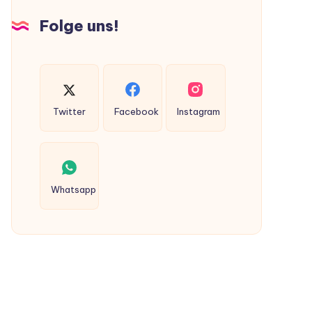
Hunden
Folge uns!
ausgeschieden
werden?
Twitter
Facebook
Instagram
Whatsapp