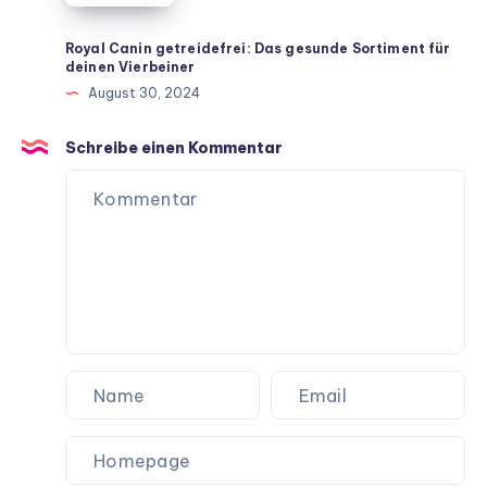
Rezepte
für
Royal Canin getreidefrei: Das gesunde Sortiment für
deinen Vierbeiner
ein
August 30, 2024
langes
Hundeleben
Schreibe einen Kommentar