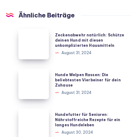
Ähnliche Beiträge
Zeckenabwehr
Zeckenabwehr natürlich: Schütze
natürlich:
deinen Hund mit diesen
unkomplizierten Hausmitteln
Schütze
August 31, 2024
deinen
Hund
mit
Hunde
Hunde Welpen Rassen: Die
diesen
Welpen
beliebtesten Vierbeiner für dein
Zuhause
unkomplizierten
Rassen:
August 31, 2024
Hausmitteln
Die
beliebtesten
Vierbeiner
Hundefutter
Hundefutter für Senioren:
für
für
Nährstoffreiche Rezepte für ein
langes Hundeleben
dein
Senioren:
August 30, 2024
Zuhause
Nährstoffreiche