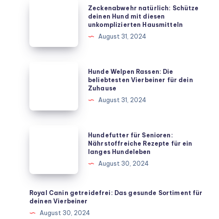
Zeckenabwehr
Zeckenabwehr natürlich: Schütze
natürlich:
deinen Hund mit diesen
unkomplizierten Hausmitteln
Schütze
August 31, 2024
deinen
Hund
mit
Hunde
Hunde Welpen Rassen: Die
diesen
Welpen
beliebtesten Vierbeiner für dein
Zuhause
unkomplizierten
Rassen:
August 31, 2024
Hausmitteln
Die
beliebtesten
Vierbeiner
Hundefutter
Hundefutter für Senioren:
für
für
Nährstoffreiche Rezepte für ein
langes Hundeleben
dein
Senioren:
August 30, 2024
Zuhause
Nährstoffreiche
Rezepte
für
Royal Canin getreidefrei: Das gesunde Sortiment für
deinen Vierbeiner
ein
August 30, 2024
langes