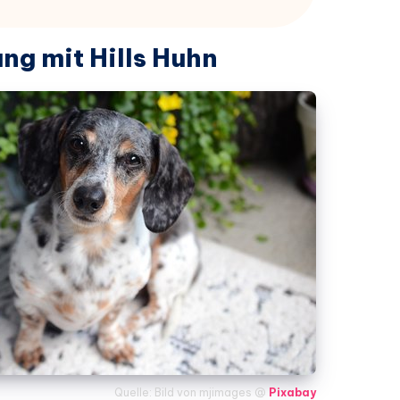
ng mit Hills Huhn
Quelle: Bild von mjimages @
Pixabay