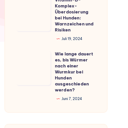
Vitamin-
du
Komplex-
B-
Überdosierung
wissen
Komplex-
bei Hunden:
musst
Warnzeichen und
Überdosierung
Risiken
bei
Juli 19, 2024
Hunden:
Warnzeichen
Wie lange dauert
Wie
und
es, bis Würmer
lange
Risiken
nach einer
dauert
Wurmkur bei
Hunden
es,
ausgeschieden
bis
werden?
Würmer
Juni 7, 2024
nach
einer
Wurmkur
bei