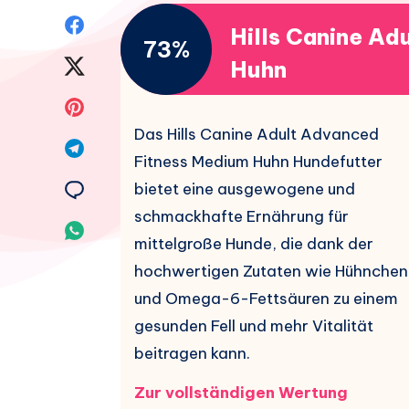
Auf
Hills Canine Ad
73%
Facebook
Auf
Huhn
teilen.
Twitter
Auf
Das Hills Canine Adult Advanced
teilen.
Pinterest
Auf
Fitness Medium Huhn Hundefutter
teilen.
Telegram
Auf
bietet eine ausgewogene und
schmackhafte Ernährung für
teilen.
Email
Auf
mittelgroße Hunde, die dank der
teilen.
Whatsapp
hochwertigen Zutaten wie Hühnchen
und Omega-6-Fettsäuren zu einem
teilen.
gesunden Fell und mehr Vitalität
beitragen kann.
Zur vollständigen Wertung