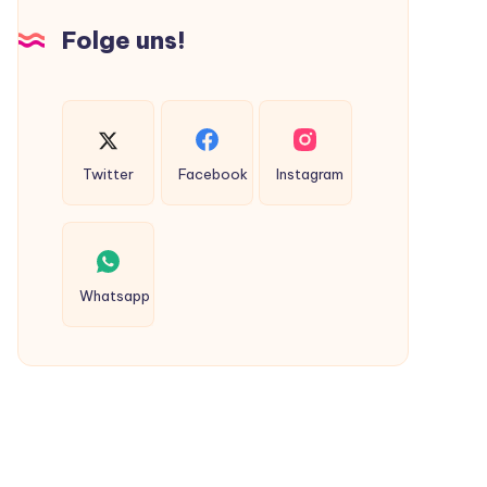
Hunden
Folge uns!
ausgeschieden
werden?
Twitter
Facebook
Instagram
Whatsapp