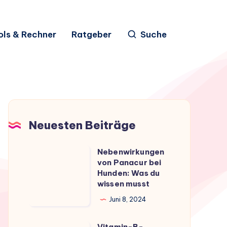
ols & Rechner
Ratgeber
Suche
Neuesten Beiträge
Nebenwirkungen
Nebenwirkungen
von Panacur bei
von
Hunden: Was du
Panacur
wissen musst
bei
Juni 8, 2024
Hunden:
Was
Vitamin-B-